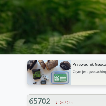
Przewodnik Geoca
Czym jest geocachin
65702
↓ -24 / 24h