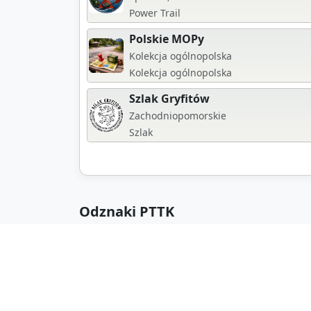
Power Trail
Polskie MOPy
Kolekcja ogólnopolska
Kolekcja ogólnopolska
Szlak Gryfitów
Zachodniopomorskie
Szlak
Odznaki PTTK
Geocaching
GDKJ
Geocaching
Geoca
Polska
Kraków
Jas