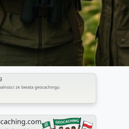
g
ualnosci ze świata geocachingu
ocaching.com