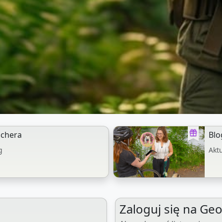
chera
Blo
g
Akt
Zaloguj się na Ge