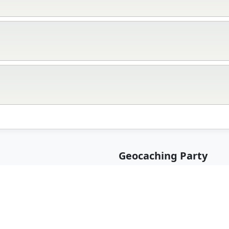
Geocaching Party
Najbliższe 
Łódź 2026
22 sierpnia 2
ching
Narodowe Cen
ło