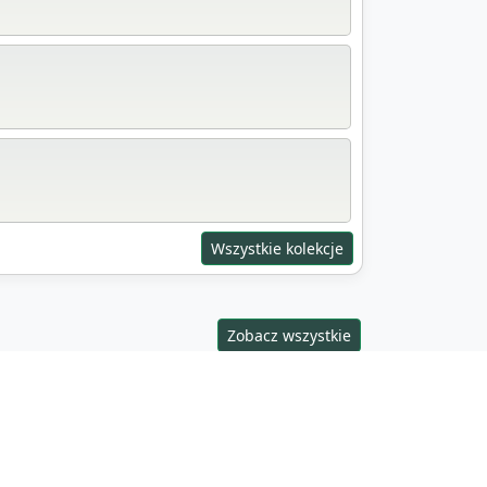
Wszystkie kolekcje
Zobacz wszystkie
Geocaching Party
026, 11:00 - 16:00
trum Kultury Filmowej